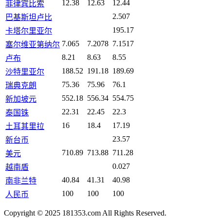
12.38
12.63
12.44
菲律宾比索
2.507
巴基斯坦卢比
195.17
卡塔尔里亚尔
7.065
7.2078
7.1517
塞尔维亚第纳尔
8.21
8.63
8.55
卢布
188.52
191.18
189.69
沙特里亚尔
75.36
75.96
76.1
瑞典克朗
552.18
556.34
554.75
新加坡元
22.31
22.45
22.3
泰国铢
16
18.4
17.19
土耳其里拉
23.57
新台币
710.89
713.88
711.28
美元
0.027
越南盾
40.84
41.31
40.98
南非兰特
100
100
100
人民币
Copyright © 2025 181353.com All Rights Reserved.